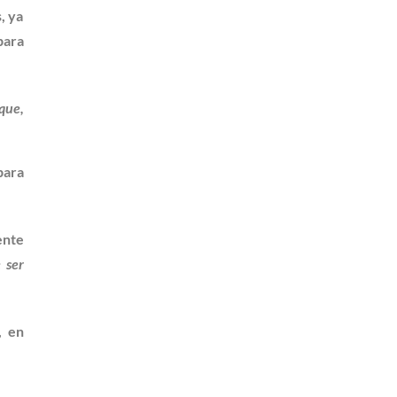
, ya
para
que,
para
ente
 ser
, en