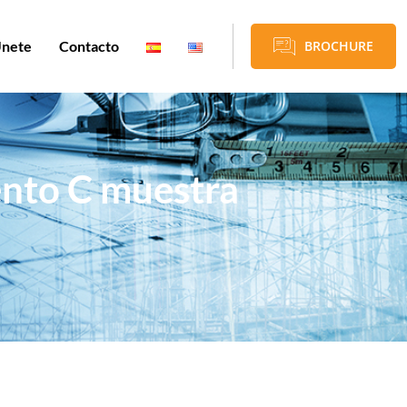
nete
Contacto
BROCHURE
ento C muestra