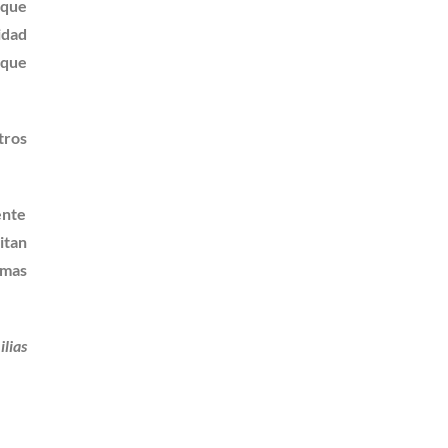
 que
idad
 que
tros
ente
itan
smas
lias