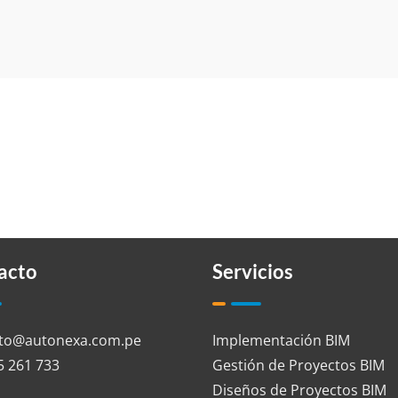
acto
Servicios
to@autonexa.com.pe
Implementación BIM
5 261 733
Gestión de Proyectos BIM
Diseños de Proyectos BIM