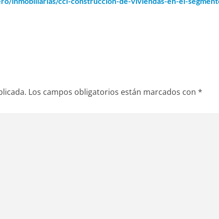
nero/inmobiliarias/ccl-construccion-de-viviendas-en-el-segment
blicada.
Los campos obligatorios están marcados con
*