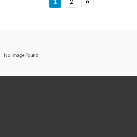
1
2
No Image Found